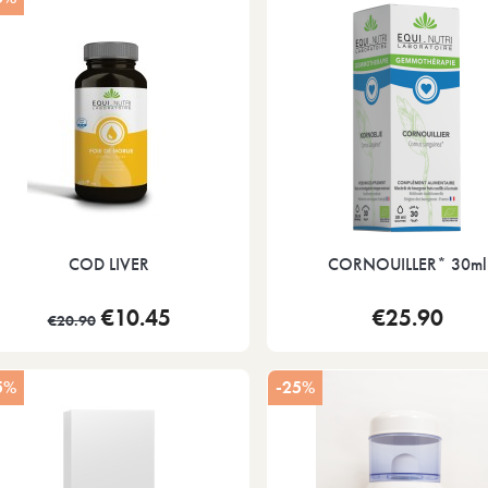
COD LIVER
CORNOUILLER* 30ml
€10.45
€25.90
€20.90
5%
-25%