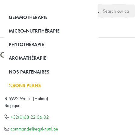
search
(0)
GEMMOTHÉRAPIE
MICRO-NUTRITHÉRAPIE
PHYTOTHÉRAPIE
Contact us
AROMATHÉRAPIE
NOS PARTENAIRES
Equi-Nutri
Parc d’activité Halma
BONS PLANS
BE0885 643 850
B-6922 Wellin (Halma)
Belgique
+32(0)63 22 66 02
commande@equi-nutri.be