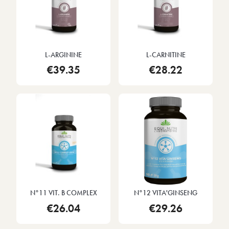
L-ARGININE
L-CARNITINE
€39.35
€28.22
N°11 VIT. B COMPLEX
N°12 VITA'GINSENG
€26.04
€29.26