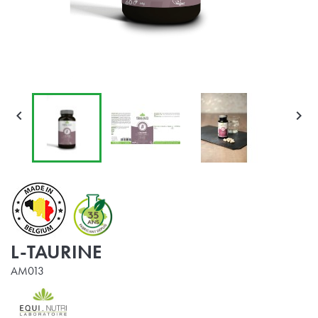


L-TAURINE
AM013