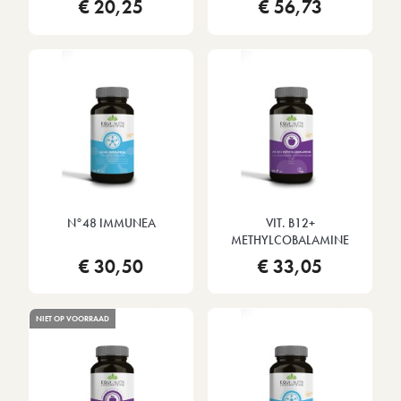
€ 20,25
€ 56,73
N°48 IMMUNEA
VIT. B12+
METHYLCOBALAMINE
€ 30,50
€ 33,05
NIET OP VOORRAAD