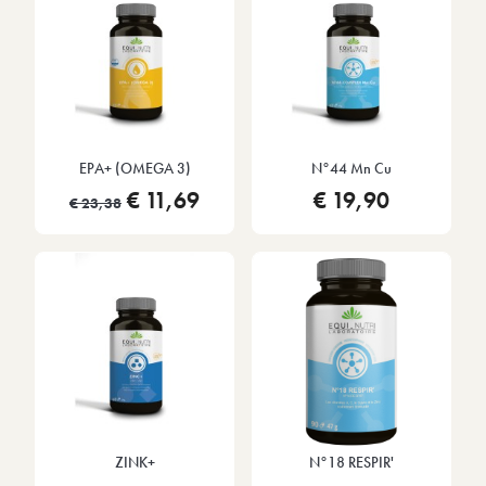
EPA+ (OMEGA 3)
N°44 Mn Cu
€ 11,69
€ 19,90
€ 23,38
ZINK+
N°18 RESPIR'