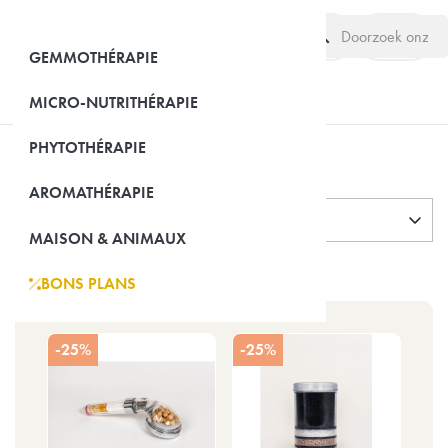
search
(0)
GEMMOTHÉRAPIE
MICRO-NUTRITHÉRAPIE
PHYTOTHÉRAPIE
Maison & Animaux
AROMATHÉRAPIE
Naam: A tot Z
MAISON & ANIMAUX
Item 1-26 van 26 in totaal item(s)
BONS PLANS
-25%
-25%