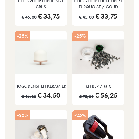
HOES VOOR FONTEIN 7L
HOES VOOR FOUNTEIN 7L
GRIJS
TURQUOISE / GOUD
€ 33,75
€ 33,75
€ 45,00
€ 45,00
-25%
-25%
HOGE DENSITEIT KERAMIEK
KIT BEP / MIX
€ 34,50
€ 56,25
€ 46,00
€ 75,00
-25%
-25%