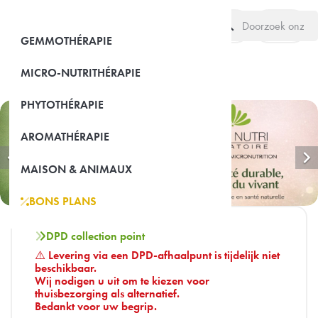
search
(0)
GEMMOTHÉRAPIE
MICRO-NUTRITHÉRAPIE
PHYTOTHÉRAPIE
AROMATHÉRAPIE


MAISON & ANIMAUX
BONS PLANS
DPD collection point
⚠️
Levering via een DPD-afhaalpunt is tijdelijk niet
beschikbaar.
Wij nodigen u uit om te kiezen voor
thuisbezorging als alternatief.
Bedankt voor uw begrip.