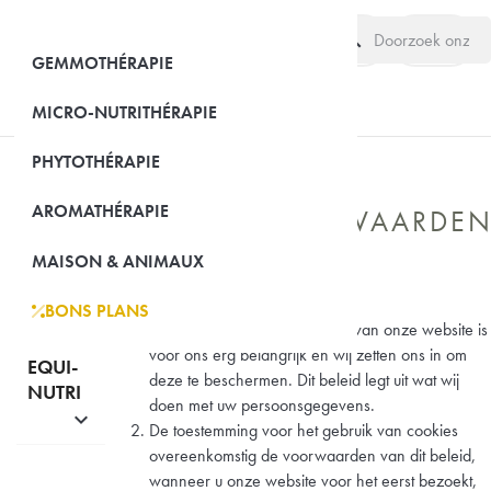
search
(0)
GEMMOTHÉRAPIE
MICRO-NUTRITHÉRAPIE
PHYTOTHÉRAPIE
AROMATHÉRAPIE
GEBRUIKSVOORWAARDE
ONS
BEDRIJF
MAISON & ANIMAUX
A. Inleiding

BONS PLANS
De privacy van de bezoekers van onze website is
voor ons erg belangrijk en wij zetten ons in om
EQUI-
deze te beschermen. Dit beleid legt uit wat wij
NUTRI
doen met uw persoonsgegevens.

De toestemming voor het gebruik van cookies
overeenkomstig de voorwaarden van dit beleid,
wanneer u onze website voor het eerst bezoekt,