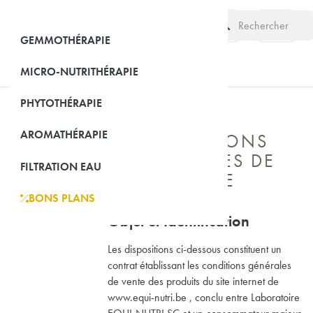
search
(0)
GEMMOTHÉRAPIE
MICRO-NUTRITHÉRAPIE
PHYTOTHÉRAPIE
AROMATHÉRAPIE
CONDITIONS
LE SITE

GÉNÉRALES DE
FILTRATION EAU
VENTE
BONS PLANS
EQUI-NUTRI

Objet et Identification
Les dispositions ci-dessous constituent un
contrat établissant les conditions générales
de vente des produits du site internet de
www.equi-nutri.be , conclu entre Laboratoire