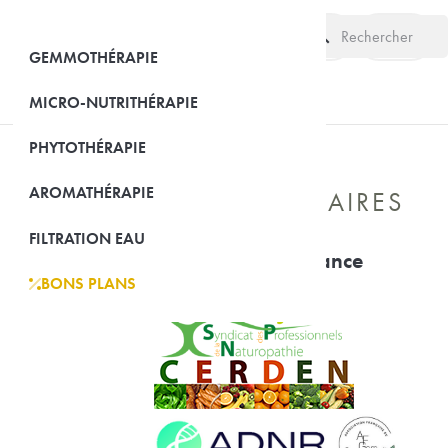
search
(0)
GEMMOTHÉRAPIE
MICRO-NUTRITHÉRAPIE
PHYTOTHÉRAPIE
AROMATHÉRAPIE
NOS PARTENAIRES
LE SITE

FILTRATION EAU
Ils nous font confiance
BONS PLANS
EQUI-NUTRI
