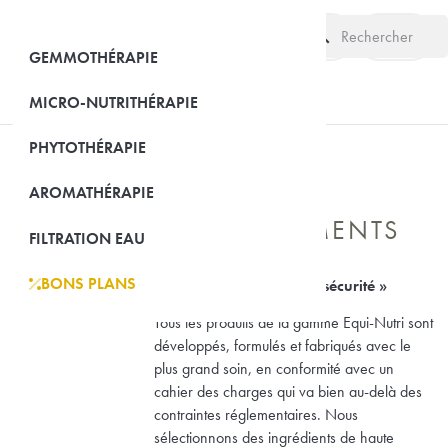
search
(0)
GEMMOTHÉRAPIE
MICRO-NUTRITHÉRAPIE
PHYTOTHÉRAPIE
AROMATHÉRAPIE
NOS
LE SITE

ENGAGEMENTS
FILTRATION EAU
BONS PLANS
Engagement « qualité et sécurité »
EQUI-NUTRI

Tous les produits de la gamme Equi-Nutri sont
développés, formulés et fabriqués avec le
plus grand soin, en conformité avec un
cahier des charges qui va bien au-delà des
contraintes réglementaires. Nous
sélectionnons des ingrédients de haute