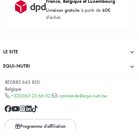
France, Belgique et Luxembourg
Livraison gratuite
à partir de
60€
d'achat.
LE SITE

EQUI-NUTRI

BE0885 643 850
Belgique
+32(0)63 22 66 02
commande@equi-nutri.be
Programme d'affiliation